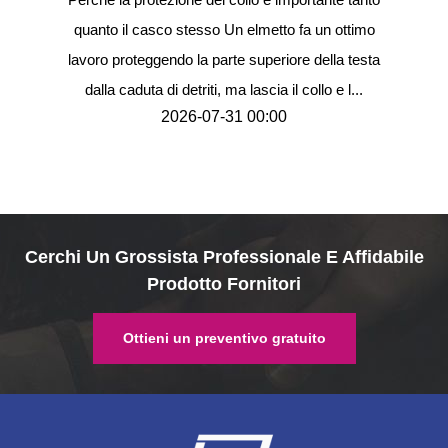
quanto il casco stesso Un elmetto fa un ottimo
po
nata
lavoro proteggendo la parte superiore della testa
elme
ione
dalla caduta di detriti, ma lascia il collo e l...
dieci
2026-07-31 00:00
Cerchi Un Grossista Professionale E Affidabile
Prodotto Fornitori
Ottieni un preventivo gratuito