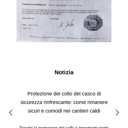
Notizia
e
Protezione del collo del casco di
Gui
i per
sicurezza rinfrescante: come rimanere
rima
sicuri e comodi nei cantieri caldi
pi di
Perché la protezione del collo è importante tanto
Perc