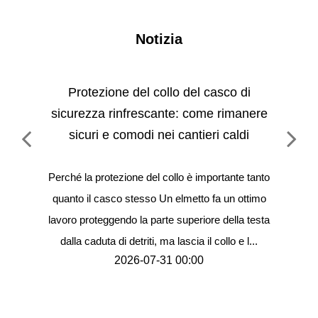
Notizia
e
Protezione del collo del casco di
Gui
i per
sicurezza rinfrescante: come rimanere
rima
sicuri e comodi nei cantieri caldi
pi di
Perché la protezione del collo è importante tanto
Perc
quanto il casco stesso Un elmetto fa un ottimo
po
nata
lavoro proteggendo la parte superiore della testa
elme
ione
dalla caduta di detriti, ma lascia il collo e l...
dieci
2026-07-31 00:00