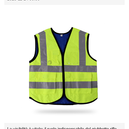
La visibilità è vitale: il ruolo indispensabile del giubbotto riflettente