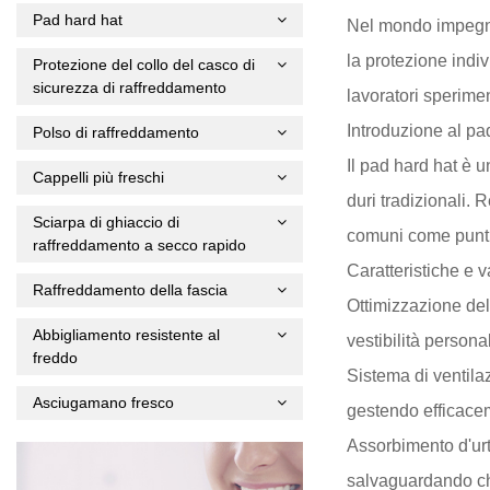
Pad hard hat
Nel mondo impegnat
la protezione indiv
Protezione del collo del casco di
sicurezza di raffreddamento
lavoratori sperime
Introduzione al pad
Polso di raffreddamento
Il pad hard hat è u
Cappelli più freschi
duri tradizionali. 
Sciarpa di ghiaccio di
comuni come punti 
raffreddamento a secco rapido
Caratteristiche e 
Raffreddamento della fascia
Ottimizzazione del 
Abbigliamento resistente al
vestibilità persona
freddo
Sistema di ventilaz
Asciugamano fresco
gestendo efficacem
Assorbimento d'urto
salvaguardando chi 