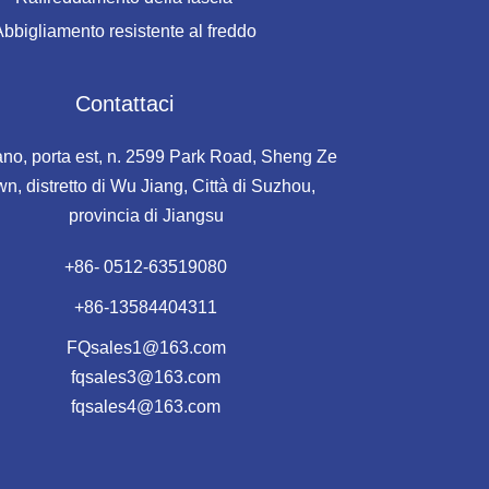
bbigliamento resistente al freddo
Contattaci
iano, porta est, n. 2599 Park Road, Sheng Ze
n, distretto di Wu Jiang, Città di Suzhou,
provincia di Jiangsu
+86- 0512-63519080
+86-13584404311
FQsales1@163.com
fqsales3@163.com
fqsales4@163.com