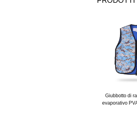
PRODOTTI 
ria a
Raffreddamento della fascia per
Giubbotto di r
(FQ-
l'esecuzione （FQ-1008）
evaporativo P