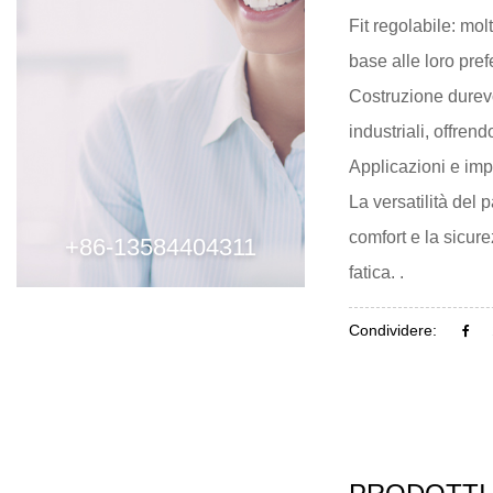
Fit regolabile: mol
base alle loro pre
Costruzione durevol
industriali, offrend
Applicazioni e imp
La versatilità del 
comfort e la sicure
+86-13584404311
fatica. .
Condividere: