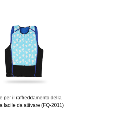
e per il raffreddamento della
GIOST di raffreddamento dell
a facile da attivare (FQ-2011)
polizia riflettente (FQ-G01)