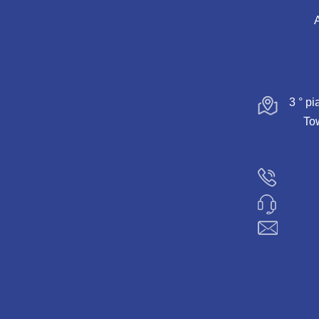
A
3 ° p
Tow