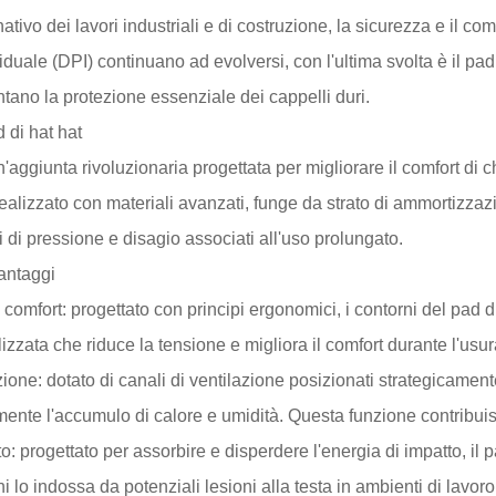
ivo dei lavori industriali e di costruzione, la sicurezza e il co
iduale (DPI) continuano ad evolversi, con l'ultima svolta è il pa
ntano la protezione essenziale dei cappelli duri.
 di hat hat
n'aggiunta rivoluzionaria progettata per migliorare il comfort di 
Realizzato con materiali avanzati, funge da strato di ammortizzaz
di pressione e disagio associati all'uso prolungato.
vantaggi
comfort: progettato con principi ergonomici, i contorni del pad d
lizzata che riduce la tensione e migliora il comfort durante l'usu
ione: dotato di canali di ventilazione posizionati strategicamente, 
ente l'accumulo di calore e umidità. Questa funzione contribuisc
: progettato per assorbire e disperdere l'energia di impatto, il 
lo indossa da potenziali lesioni alla testa in ambienti di lavoro