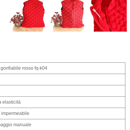
 gonfiabile rosso fq-k04
 elasticità
o, impermeabile
mpaggio manuale