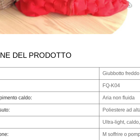
ONE DEL PRODOTTO
Giubbotto freddo
FQ-K04
mpimento caldo:
Aria non fluida
suto:
Poliestere ad alta
Ultra-light, cald
one:
M
soffrire o po