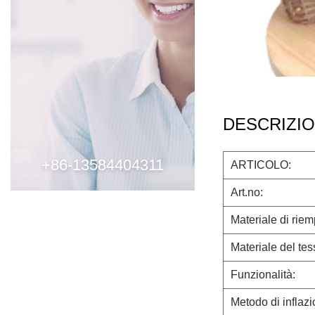
DESCRIZI
+86-13584404311
ARTICOLO:
Art.no:
Materiale di rie
Materiale del tes
Funzionalità:
Metodo di inflazi