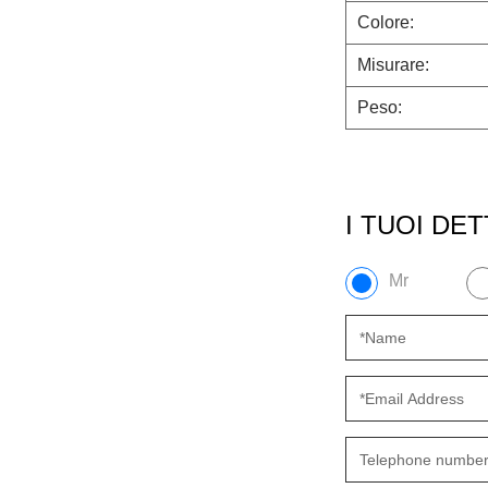
Colore:
Misurare:
Peso:
I TUOI DE
Mr