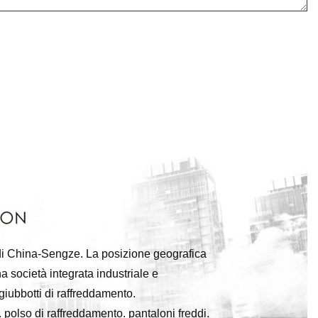
tà di China-Sengze. La posizione geografica
a società integrata industriale e
iubbotti di raffreddamento.
 polso di raffreddamento. pantaloni freddi.