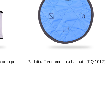
corpo per i
Pad di raffreddamento a hat hat （FQ-1012）