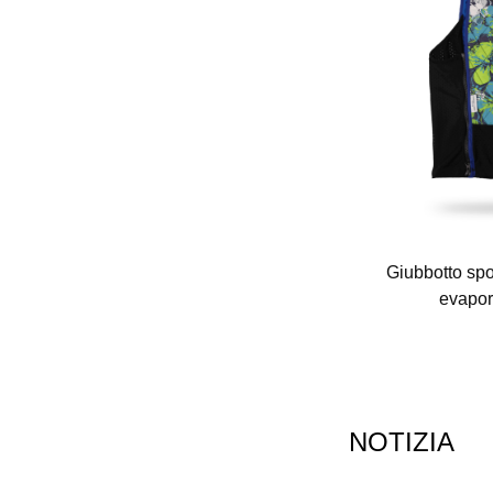
FQ-K07 Anti-Cold Air Fum
Giubbotto spo
evapor
NOTIZIA